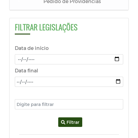
Pedido de Providências
Resoluções
FILTRAR LEGISLAÇÕES
LDO - Lei de Diretrizes Orçamentárias
Data de início
LOA - Lei Orçamentária Anual
PPA - Plano Purianual
Data final
Estatuto do Servidor
Plano Diretor
Código de Postura
Filtrar