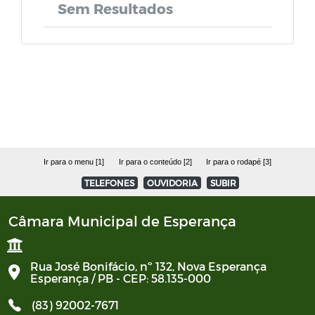
Lei de Acesso à Informação
Sem Resultados
Lei de Estruturação do Funpreve
Plano Municipal de Educação
Constituição Federal
Código Tributario
Ir para o menu [1]
Ir para o conteúdo [2]
Ir para o rodapé [3]
TELEFONES
OUVIDORIA
SUBIR
Decretos
Câmara Municipal de Esperança
Rua José Bonifácio, nº 132, Nova Esperança
Esperança / PB - CEP: 58.135-000
(83) 92002-7671