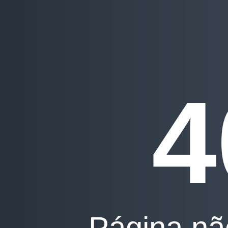
4
Página nã