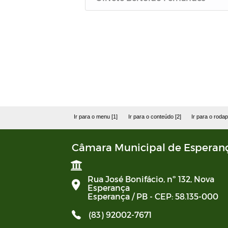
Ir para o menu [1]
Ir para o conteúdo [2]
Ir para o rodap
Câmara Municipal de Esperan
Rua José Bonifácio, nº 132, Nova
Esperança
Esperança / PB - CEP: 58.135-000
(83) 92002-7671