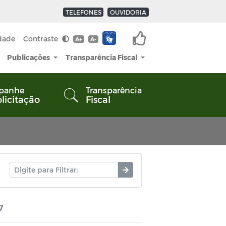
TELEFONES
OUVIDORIA
idade
Contraste
A+
A-
Publicações
Transparência Fiscal
panhe
Transparência
olicitação
Fiscal
7