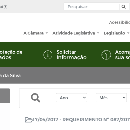
pé [3]
Acessibil
A Câmara
Atividade Legislativa
Legislação
oteção de
Solicitar
Acom
ados
Informação
sua s
a da Silva
17/04/2017 -
REQUERIMENTO Nº 087/201