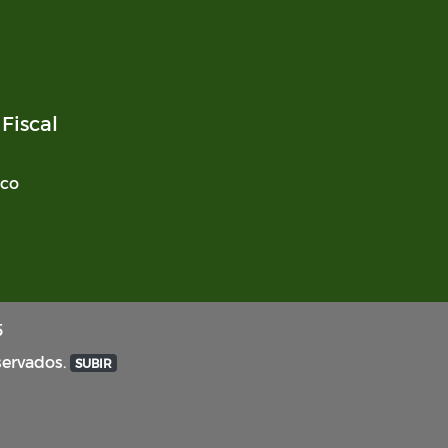
Fiscal
ico
5
servados.
SUBIR