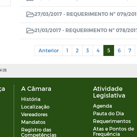
27/03/2017 -
REQUERIMENTO Nº 079/201
21/03/2017 -
REQUERIMENTO Nº 078/201
Anterior
1
2
3
4
5
6
7
é [3]
ça
A Câmara
Atividade
Legislativa
História
Agenda
Localização
Pauta do Dia
Vereadores
Requerimentos
Mandatos
Atas e Pontos de
Registro das
Frequência
Competências