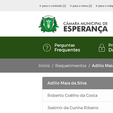
Ir para o conteúdo [1]
Ir para o menu [2]
Ir para o roda
Perguntas
Pr
Frequentes
D
Início
Requerimentos
Adílio Mai
Adílio Maia da Silva
Roberto Coêlho da Costa
Joelmir da Cunha Ribeiro