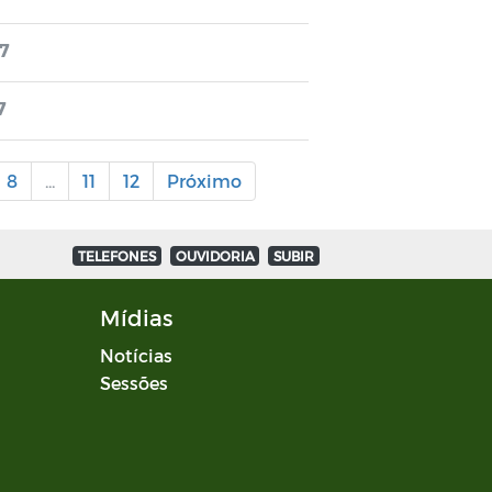
7
7
8
...
11
12
Próximo
TELEFONES
OUVIDORIA
SUBIR
Mídias
Notícias
Sessões