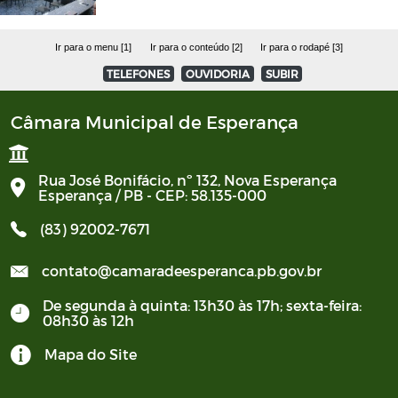
Ir para o menu [1]
Ir para o conteúdo [2]
Ir para o rodapé [3]
TELEFONES
OUVIDORIA
SUBIR
Câmara Municipal de Esperança
Rua José Bonifácio, nº 132, Nova Esperança
Esperança / PB - CEP: 58.135-000
(83) 92002-7671
contato@camaradeesperanca.pb.gov.br
De segunda à quinta: 13h30 às 17h; sexta-feira:
08h30 às 12h
Mapa do Site